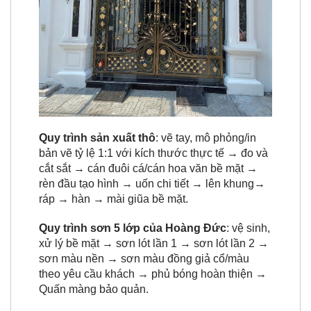
Quy trình sản xuất thô
: vẽ tay, mô phỏng/in
bản vẽ tỷ lệ 1:1 với kích thước thực tế → đo và
cắt sắt → cán đuôi cá/cán hoa văn bề mặt →
rèn đầu tạo hình → uốn chi tiết → lên khung→
ráp → hàn → mài giũa bề mặt.
Quy trình sơn 5 lớp của Hoàng Đức
: vệ sinh,
xử lý bề mặt → sơn lót lần 1 → sơn lót lần 2 →
sơn màu nền → sơn màu đồng giả cổ/màu
theo yêu cầu khách → phủ bóng hoàn thiện →
Quấn màng bảo quản.