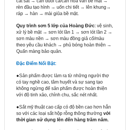
cắt sắt → cán đuôi cá/cán hoa văn bề mặt →
rèn đầu tạo hình → uốn chi tiết → lên khung→
ráp → hàn → mài giũa bề mặt.
Quy trình sơn 5 lớp của Hoàng Đức
: vệ sinh,
xử lý bề mặt → sơn lót lần 1 → sơn lót lần 2 →
sơn màu nền → sơn màu đồng giả cổ/màu
theo yêu cầu khách → phủ bóng hoàn thiện →
Quấn màng bảo quản.
Đặc Điểm Nổi Bật:
●Sản phẩm được làm ra từ những người thợ
có tay nghề cao, tâm huyết và sự sang tạo
không ngừng để sản phẩm được hoàn thiện
với độ tinh xảo, chỉnh chu, sắc nét nhất.
●Sắt mỹ thuật cao cấp có độ bền cao hơn hẳn
so với các loại sắt hộp rỗng thông thường
với
thời gian sử dụng lên đến hàng trăm năm.