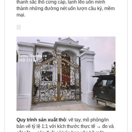
thanh sắc thô cứng cáp, lạnh lẽo uốn mình
thành những đường nét uốn lượn cầu kỳ, mềm
mại.
Quy trình sản xuất thô
: vẽ tay, mô phỏng/in
bản vẽ tỷ lệ 1:1 với kích thước thực tế → đo và