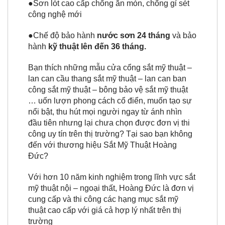
●Sơn lót cao cấp chống ăn mòn, chống gỉ sét
công nghệ mới
●Chế độ bảo hành
nước sơn 24 tháng
và bảo
hành
kỹ thuật lên đến 36 tháng.
Bạn thích những mẫu cửa cổng sắt mỹ thuật –
lan can cầu thang sắt mỹ thuật – lan can ban
công sắt mỹ thuật – bông bảo vệ sắt mỹ thuật
… uốn lượn phong cách cổ điển, muốn tạo sự
nổi bật, thu hút mọi người ngay từ ánh nhìn
đầu tiên nhưng lại chưa chọn được đơn vị thi
công uy tín trên thị trường? Tại sao bạn không
đến với thương hiệu Sắt Mỹ Thuật Hoàng
Đức?
Với hơn 10 năm kinh nghiệm trong lĩnh vực sắt
mỹ thuật nội – ngoại thất, Hoàng Đức là đơn vị
cung cấp và thi công các hạng mục sắt mỹ
thuật cao cấp với giá cả hợp lý nhất trên thị
trường