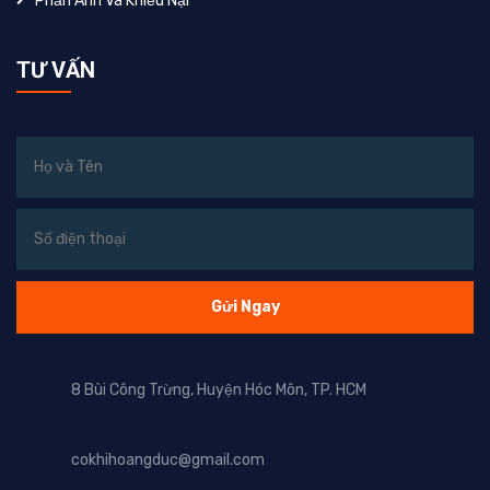
Phản Ánh Và Khiếu Nại
TƯ VẤN
8 Bùi Công Trừng, Huyện Hóc Môn, TP. HCM
cokhihoangduc@gmail.com