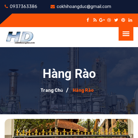
0937363386
cokhihoangduc@gmail.com
Hàng Rào
Trang Chủ
Hàng Rào