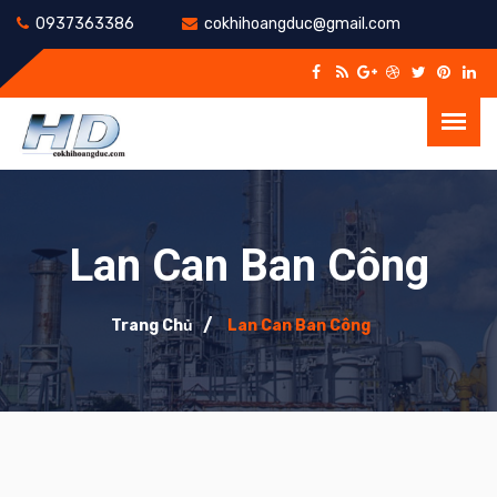
0937363386
cokhihoangduc@gmail.com
Lan Can Ban Công
Trang Chủ
Lan Can Ban Công