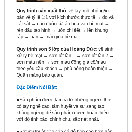
Quy trình sản xuất thô
: vẽ tay, mô phỏng/in
bản vẽ tỷ lệ 1:1 với kích thước thực tế → đo và
cắt sắt → cán đuôi cá/cán hoa văn bề mặt →
rèn đầu tạo hình → uốn chi tiết → lên khung→
ráp → hàn → mài giũa bề mặt.
Quy trình sơn 5 lớp của Hoàng Đức
: vệ sinh,
xử lý bề mặt → sơn lót lần 1 → sơn lót lần 2 →
sơn màu nền → sơn màu đồng giả cổ/màu
theo yêu cầu khách → phủ bóng hoàn thiện →
Quấn màng bảo quản.
Đặc Điểm Nổi Bật:
●Sản phẩm được làm ra từ những người thợ
có tay nghề cao, tâm huyết và sự sang tạo
không ngừng để sản phẩm được hoàn thiện
với độ tinh xảo, chỉnh chu, sắc nét nhất.
●Sắt mỹ thuật cao cấp có độ bền cao hơn hẳn