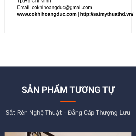
Tp.Hồ Chí Minh
Email: cokhihoangduc@gmail.com
www.cokhihoangduc.com
|
http://satmythuathd.vn/
SẢN PHẨM TƯƠNG TỰ
Sắt Rèn Nghệ Thuật - Đẳng Cấp Thượng Lưu