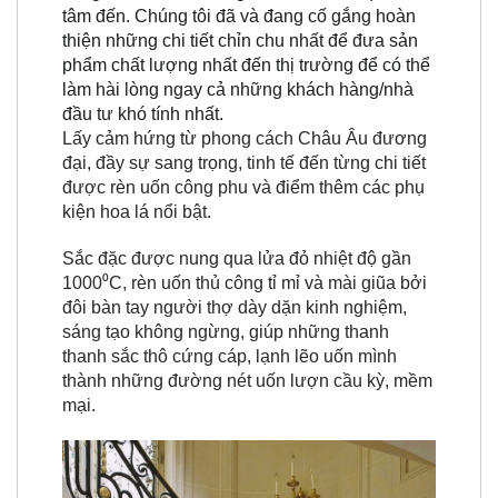
tâm đến. Chúng tôi đã và đang cố gắng hoàn
thiện những chi tiết chỉn chu nhất để đưa sản
phẩm chất lượng nhất đến thị trường để có thể
làm hài lòng ngay cả những khách hàng/nhà
đầu tư khó tính nhất.
Lấy cảm hứng từ phong cách Châu Âu đương
đại, đầy sự sang trọng, tinh tế đến từng chi tiết
được rèn uốn công phu và điểm thêm các phụ
kiện hoa lá nổi bật.
Sắc đặc được nung qua lửa đỏ nhiệt độ gần
1000⁰C, rèn uốn thủ công tỉ mỉ và mài giũa bởi
đôi bàn tay người thợ dày dặn kinh nghiệm,
sáng tạo không ngừng, giúp những thanh
thanh sắc thô cứng cáp, lạnh lẽo uốn mình
thành những đường nét uốn lượn cầu kỳ, mềm
mại.