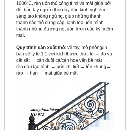
1000⁰C, rèn uốn thủ công tỉ mỉ và mài giũa bởi
đôi bàn tay người thợ dày dặn kinh nghiệm,
sáng tạo không ngừng, giúp những thanh
thanh sắc thô cứng cáp, lạnh lẽo uốn mình
thành những đường nét uốn lượn cầu kỳ, mềm
mại.
Quy trình sản xuất thô
: vẽ tay, mô phỏng/in
bản vẽ tỷ lệ 1:1 với kích thước thực tế → đo và
cắt sắt → cán đuôi cá/cán hoa văn bề mặt →
rèn đầu tạo hình → uốn chi tiết → lên khung→
ráp → hàn → mài giũa bề mặt.