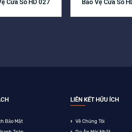
Vệ Cửa Sổ HD 027
Bảo Vệ Cửa Sổ H
ÁCH
LIÊN KẾT HỮU ÍCH
ch Bảo Mật
Về Chúng Tôi
Thanh Toán
Dự Án Mới Nhất