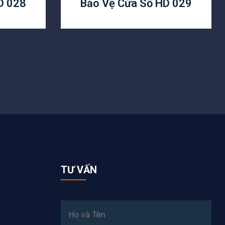
D 028
Bảo Vệ Cửa Sổ HD 029
TƯ VẤN