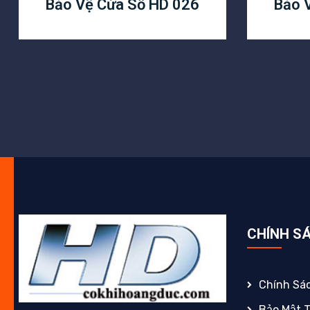
Bảo Vệ Cửa Sổ HD 026
Bảo 
CHÍNH S
Chính Sá
Bảo Mật 